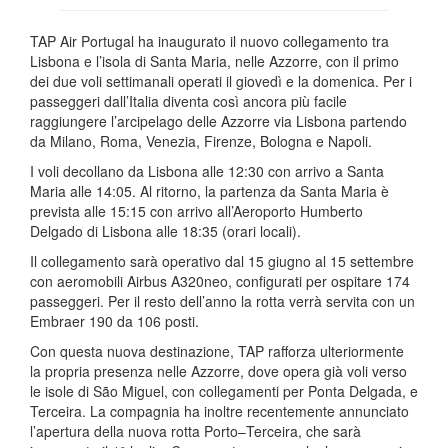
TAP Air Portugal ha inaugurato il nuovo collegamento tra
Lisbona e l’isola di Santa Maria, nelle Azzorre, con il primo
dei due voli settimanali operati il giovedì e la domenica. Per i
passeggeri dall’Italia diventa così ancora più facile
raggiungere l’arcipelago delle Azzorre via Lisbona partendo
da Milano, Roma, Venezia, Firenze, Bologna e Napoli.
I voli decollano da Lisbona alle 12:30 con arrivo a Santa
Maria alle 14:05. Al ritorno, la partenza da Santa Maria è
prevista alle 15:15 con arrivo all’Aeroporto Humberto
Delgado di Lisbona alle 18:35 (orari locali).
Il collegamento sarà operativo dal 15 giugno al 15 settembre
con aeromobili Airbus A320neo, configurati per ospitare 174
passeggeri. Per il resto dell’anno la rotta verrà servita con un
Embraer 190 da 106 posti.
Con questa nuova destinazione, TAP rafforza ulteriormente
la propria presenza nelle Azzorre, dove opera già voli verso
le isole di São Miguel, con collegamenti per Ponta Delgada, e
Terceira. La compagnia ha inoltre recentemente annunciato
l’apertura della nuova rotta Porto–Terceira, che sarà