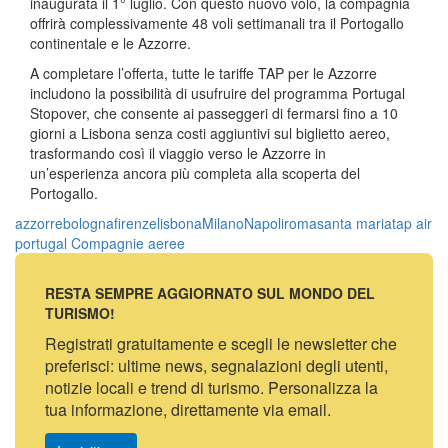
inaugurata il 1° luglio. Con questo nuovo volo, la compagnia
offrirà complessivamente 48 voli settimanali tra il Portogallo
continentale e le Azzorre.
A completare l’offerta, tutte le tariffe TAP per le Azzorre
includono la possibilità di usufruire del programma Portugal
Stopover, che consente ai passeggeri di fermarsi fino a 10
giorni a Lisbona senza costi aggiuntivi sul biglietto aereo,
trasformando così il viaggio verso le Azzorre in
un’esperienza ancora più completa alla scoperta del
Portogallo.
azzorre
bologna
firenze
lisbona
Milano
Napoli
roma
santa maria
tap air
portugal
Compagnie aeree
RESTA SEMPRE AGGIORNATO SUL MONDO DEL
TURISMO!
Registrati gratuitamente e scegli le newsletter che
preferisci: ultime news, segnalazioni degli utenti,
notizie locali e trend di turismo. Personalizza la
tua informazione, direttamente via email.