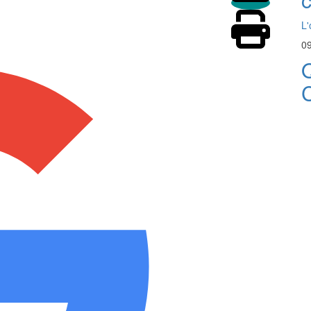
L'
09
Q