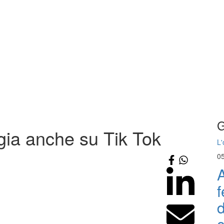
G
gia anche su Tik Tok
L'
0
A
f
d