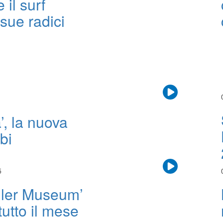
 il surf
 sue radici
’, la nuova
bi
5
Killer Museum’
tutto il mese