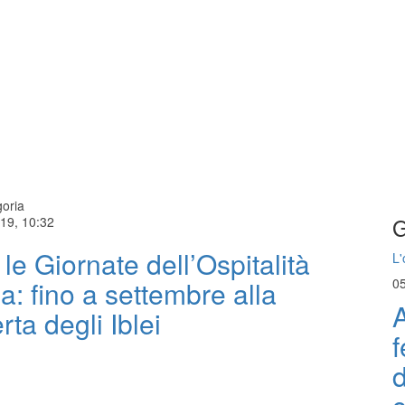
oria
G
019, 10:32
 le Giornate dell’Ospitalità
L'
sa: fino a settembre alla
0
A
rta degli Iblei
f
d