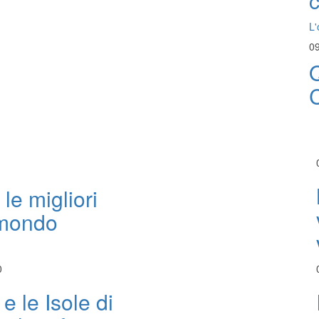
L'
09
Q
 le migliori
 mondo
0
e le Isole di