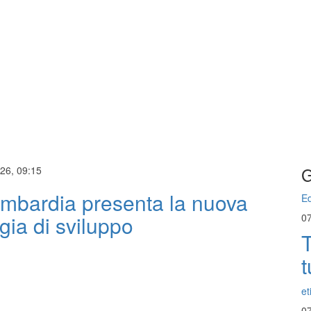
G
026, 09:15
mbardia presenta la nuova
Ed
egia di sviluppo
0
T
t
et
0