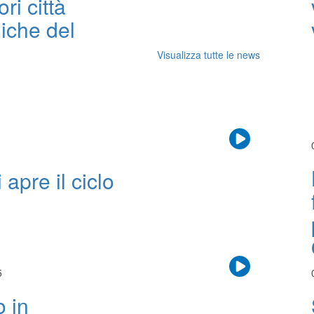
ori città
iche del
Visualizza tutte le news
apre il ciclo
5
o in