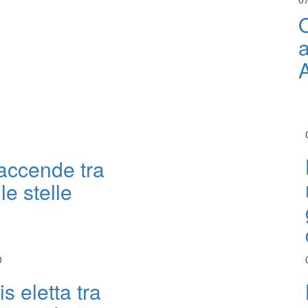
O
a
 accende tra
le stelle
0
s eletta tra