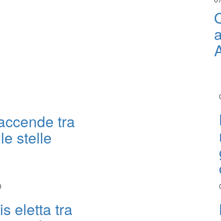
O
a
 accende tra
le stelle
0
s eletta tra