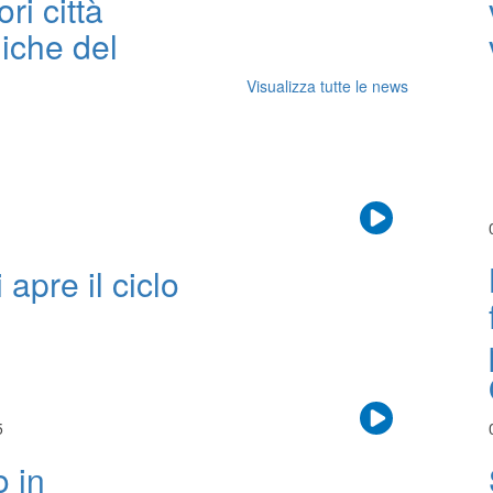
ori città
iche del
Visualizza tutte le news
apre il ciclo
5
o in