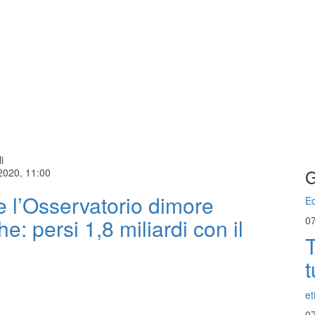
i
G
2020, 11:00
 l’Osservatorio dimore
Ed
he: persi 1,8 miliardi con il
0
T
t
et
0