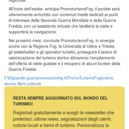
regionale.
All’inizio dell’estate, anticipa PromoturismoFvg, il portale sarà
ulteriormente arricchito con contenuti inediti dedicati ai punti
di interesse della Seconda Guerra Mondiale e della Guerra
Fredda, con un’assistente virtuale che faciliterà la visita e
supporterà la navigazione.
Nei prossimi mesi, conclude PromoturismoFvg, in sinergia
anche con la Regione Fvg, le Università di Udine e Trieste,
gli stakeholder e gli operatori turistici, proseguirà il lavoro di
valorizzazione del turismo storico attraverso l’ampliamento
dell’offerta di visite guidate e il recupero di alcuni bunker della
Guerra Fredda.
FVG
grande guerra
novecentofvg.it/
PromoTurismoFvg
tursmo
storico
Beni culturali
RESTA SEMPRE AGGIORNATO SUL MONDO DEL
TURISMO!
Registrati gratuitamente e scegli le newsletter che
preferisci: ultime news, segnalazioni degli utenti,
notizie locali e trend di turismo. Personalizza la