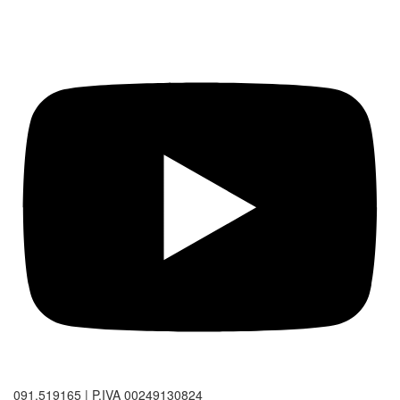
091.519165 | P.IVA 00249130824