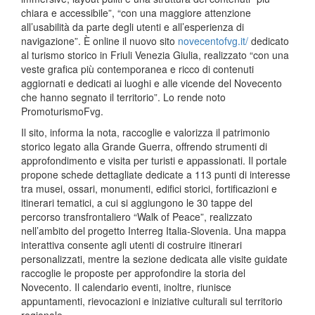
chiara e accessibile”, “con una maggiore attenzione
all’usabilità da parte degli utenti e all’esperienza di
navigazione”. È online il nuovo sito
novecentofvg.it/
dedicato
al turismo storico in Friuli Venezia Giulia, realizzato “con una
veste grafica più contemporanea e ricco di contenuti
aggiornati e dedicati ai luoghi e alle vicende del Novecento
che hanno segnato il territorio”. Lo rende noto
PromoturismoFvg.
Il sito, informa la nota, raccoglie e valorizza il patrimonio
storico legato alla Grande Guerra, offrendo strumenti di
approfondimento e visita per turisti e appassionati. Il portale
propone schede dettagliate dedicate a 113 punti di interesse
tra musei, ossari, monumenti, edifici storici, fortificazioni e
itinerari tematici, a cui si aggiungono le 30 tappe del
percorso transfrontaliero “Walk of Peace”, realizzato
nell’ambito del progetto Interreg Italia-Slovenia. Una mappa
interattiva consente agli utenti di costruire itinerari
personalizzati, mentre la sezione dedicata alle visite guidate
raccoglie le proposte per approfondire la storia del
Novecento. Il calendario eventi, inoltre, riunisce
appuntamenti, rievocazioni e iniziative culturali sul territorio