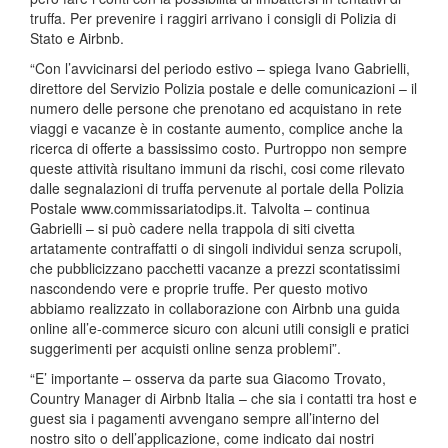
truffa. Per prevenire i raggiri arrivano i consigli di Polizia di
Stato e Airbnb.
“Con l’avvicinarsi del periodo estivo – spiega Ivano Gabrielli,
direttore del Servizio Polizia postale e delle comunicazioni – il
numero delle persone che prenotano ed acquistano in rete
viaggi e vacanze è in costante aumento, complice anche la
ricerca di offerte a bassissimo costo. Purtroppo non sempre
queste attività risultano immuni da rischi, cosi come rilevato
dalle segnalazioni di truffa pervenute al portale della Polizia
Postale www.commissariatodips.it. Talvolta – continua
Gabrielli – si può cadere nella trappola di siti civetta
artatamente contraffatti o di singoli individui senza scrupoli,
che pubblicizzano pacchetti vacanze a prezzi scontatissimi
nascondendo vere e proprie truffe. Per questo motivo
abbiamo realizzato in collaborazione con Airbnb una guida
online all’e-commerce sicuro con alcuni utili consigli e pratici
suggerimenti per acquisti online senza problemi”.
“E’ importante – osserva da parte sua Giacomo Trovato,
Country Manager di Airbnb Italia – che sia i contatti tra host e
guest sia i pagamenti avvengano sempre all’interno del
nostro sito o dell’applicazione, come indicato dai nostri