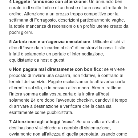
4 Leggete l’annuncio con attenzione
: Un annuncio ben
curato è di solito indice di un host e di una casa altrettanto in
ordine. Attenzione a un prezzo troppo competitivo per la
settimana di Ferragosto, descrizioni particolarmente vaghe,
la totale mancanza di recensioni o un profilo utente creato da
pochi giorni.
5 Airbnb non è un’agenzia immobiliare
: Diffidate di chi vi
dice di “aver dato incarico al sito” di mostrarvi la casa. Il sito
infatti è solamente un portale di intermediazione,
equidistante da host e guest.
6 Non pagate mai direttamente con bonifico
: se vi viene
proposto di inviare una caparra, non fidatevi, è contrario ai
termini del servizio. Pagate esclusivamente attraverso carta
di credito sul sito, e in nessun altro modo. Airbnb trattiene
l’intera somma dalla vostra carta e la inoltra all’host
solamente 24 ore dopo l’avvenuto check-in, dandovi il tempo
di arrivare a destinazione e verificare che la casa sia
esattamente come pubblicizzata.
7 Attenzione agli alloggi ‘esca’
: Se una volta arrivati a
destinazione vi si chiede un cambio di sistemazione,
ovviamente non all’altezza di quella prenotata, usando come