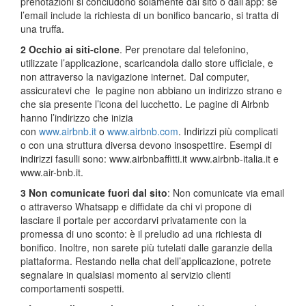
prenotazioni si concludono solamente dal sito o dall’app: se
l’email include la richiesta di un bonifico bancario, si tratta di
una truffa.
2 Occhio ai siti-clone
. Per prenotare dal telefonino,
utilizzate l’applicazione, scaricandola dallo store ufficiale, e
non attraverso la navigazione internet. Dal computer,
assicuratevi che le pagine non abbiano un indirizzo strano e
che sia presente l’icona del lucchetto. Le pagine di Airbnb
hanno l’indirizzo che inizia
con
www.airbnb.it
o
www.airbnb.com
. Indirizzi più complicati
o con una struttura diversa devono insospettire. Esempi di
indirizzi fasulli sono: www.airbnbaffitti.it www.airbnb-italia.it e
www.air-bnb.it.
3 Non comunicate fuori dal sito
: Non comunicate via email
o attraverso Whatsapp e diffidate da chi vi propone di
lasciare il portale per accordarvi privatamente con la
promessa di uno sconto: è il preludio ad una richiesta di
bonifico. Inoltre, non sarete più tutelati dalle garanzie della
piattaforma. Restando nella chat dell’applicazione, potrete
segnalare in qualsiasi momento al servizio clienti
comportamenti sospetti.