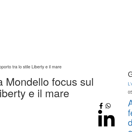
rto tra lo stile Liberty e il mare
G
 Mondello focus sul
L'
Liberty e il mare
0
A
f
d