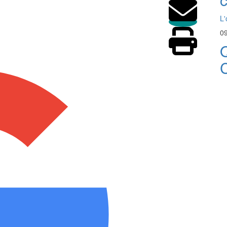
L'
09
Q