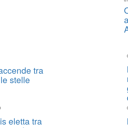
O
a
 accende tra
le stelle
0
s eletta tra