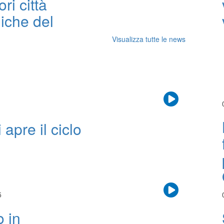
ori città
iche del
Visualizza tutte le news
apre il ciclo
5
o in