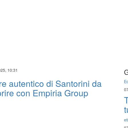
G
025, 10:31
ore autentico di Santorini da
Ed
prire con Empiria Group
0
T
t
et
0