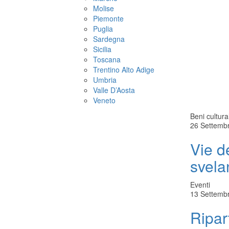
Molise
Piemonte
Puglia
Sardegna
Sicilia
Toscana
Trentino Alto Adige
Umbria
Valle D’Aosta
Veneto
Beni cultural
26 Settemb
Vie d
svela
Eventi
13 Settemb
Ripar