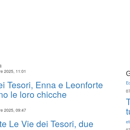
i
G
re 2025, 11:01
ei Tesori, Enna e Leonforte
Ed
no le loro chicche
0
T
t
re 2025, 09:47
te Le Vie dei Tesori, due
et
0