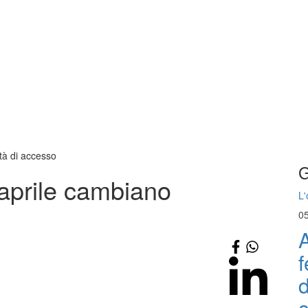
tà di accesso
G
 aprile cambiano
L'
0
A
f
d