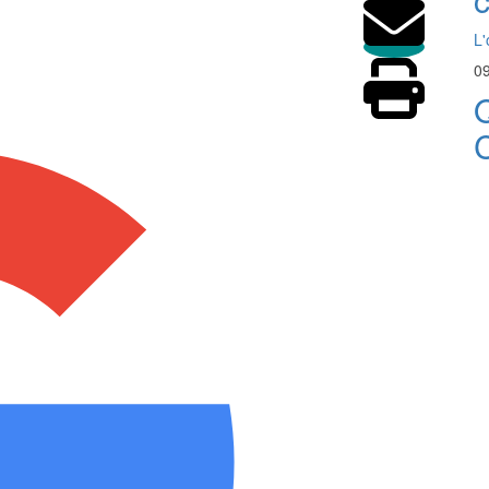
L'
09
Q