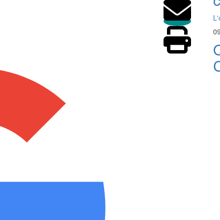
L'
09
Q