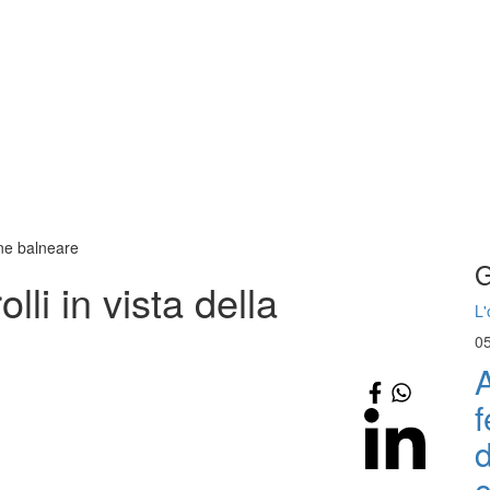
ione balneare
G
olli in vista della
L'
0
A
f
d