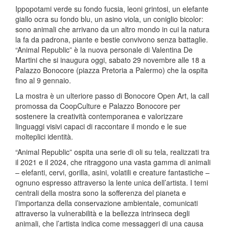
Ippopotami verde su fondo fucsia, leoni grintosi, un elefante
giallo ocra su fondo blu, un asino viola, un coniglio bicolor:
sono animali che arrivano da un altro mondo in cui la natura
la fa da padrona, piante e bestie convivono senza battaglie.
“Animal Republic” è la nuova personale di Valentina De
Martini che si inaugura oggi, sabato 29 novembre alle 18 a
Palazzo Bonocore (piazza Pretoria a Palermo) che la ospita
fino al 9 gennaio.
La mostra è un ulteriore passo di Bonocore Open Art, la call
promossa da CoopCulture e Palazzo Bonocore per
sostenere la creatività contemporanea e valorizzare
linguaggi visivi capaci di raccontare il mondo e le sue
molteplici identità.
“Animal Republic” ospita una serie di oli su tela, realizzati tra
il 2021 e il 2024, che ritraggono una vasta gamma di animali
– elefanti, cervi, gorilla, asini, volatili e creature fantastiche –
ognuno espresso attraverso la lente unica dell’artista. I temi
centrali della mostra sono la sofferenza del pianeta e
l’importanza della conservazione ambientale, comunicati
attraverso la vulnerabilità e la bellezza intrinseca degli
animali, che l’artista indica come messaggeri di una causa