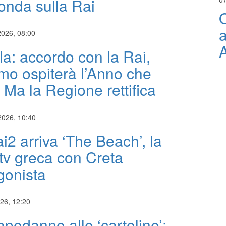
 onda sulla Rai
O
a
2026, 08:00
la: accordo con la Rai,
mo ospiterà l’Anno che
. Ma la Regione rettifica
2026, 10:40
i2 arriva ‘The Beach’, la
 tv greca con Creta
gonista
026, 12:20
apodanno alle ‘cartoline’: