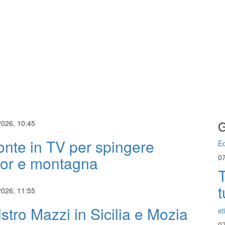
G
2026, 10:45
nte in TV per spingere
Ed
or e montagna
0
T
t
2026, 11:55
istro Mazzi in Sicilia e Mozia
et
0