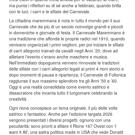
ma punta i riflettori su di sé anche a febbraio, quando brilla
con le luci, i carri e le sfilate del Carnevale.
La cittadina maremmana è nota in tutto il mondo per il suo
Carnevale che da più di un secolo coinvolge grandi e piccoli
in domeniche e giornate di festa. Il Carnevale Maremmano è
una tradizione che affonda le proprie radici nel 1910, quando
venivano organizzati i primi veglioni, per poi iniziare le sfilate
di carri allegorici trainati da cavalli negli Anni ’20, dove ad
allietare l’evento c’erano anche maschere e musica.
Nell’immediato dopoguerra vennero rinnovate le tradizioni
delle sfilate con i carri allegorici legati ai primi 4 rioni storici e
dopo momenti di pausa e ripartenza, il Carnevale di Follonica
raggiunse il suo massimo splendore tra gli Anni ’50 e ’60.
Oggi è una realtà consolidata come evento satirico e
dissacratore che incanta tutto il lungomare celebrando la
creatività.
Ogni rione concepisce un tema originale, il più delle volte
satirico o fantastico. Anche per l’edizione targata 2026
vengono presentati i diversi progetti, ognuno con una
peculiarità: sono pronti a sfilare il Rione 167 Ovest con ‘I
want it All’, una satira politica made in USA che vede Donald