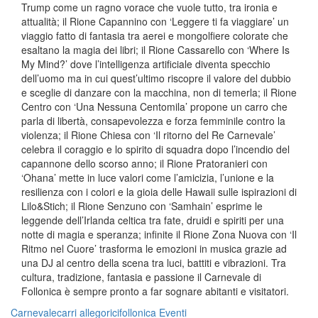
Trump come un ragno vorace che vuole tutto, tra ironia e
attualità; il Rione Capannino con ‘Leggere ti fa viaggiare’ un
viaggio fatto di fantasia tra aerei e mongolfiere colorate che
esaltano la magia dei libri; il Rione Cassarello con ‘Where Is
My Mind?’ dove l’intelligenza artificiale diventa specchio
dell’uomo ma in cui quest’ultimo riscopre il valore del dubbio
e sceglie di danzare con la macchina, non di temerla; il Rione
Centro con ‘Una Nessuna Centomila’ propone un carro che
parla di libertà, consapevolezza e forza femminile contro la
violenza; il Rione Chiesa con ‘Il ritorno del Re Carnevale’
celebra il coraggio e lo spirito di squadra dopo l’incendio del
capannone dello scorso anno; il Rione Pratoranieri con
‘Ohana’ mette in luce valori come l’amicizia, l’unione e la
resilienza con i colori e la gioia delle Hawaii sulle ispirazioni di
Lilo&Stich; il Rione Senzuno con ‘Samhain’ esprime le
leggende dell’Irlanda celtica tra fate, druidi e spiriti per una
notte di magia e speranza; infinite il Rione Zona Nuova con ‘Il
Ritmo nel Cuore’ trasforma le emozioni in musica grazie ad
una DJ al centro della scena tra luci, battiti e vibrazioni. Tra
cultura, tradizione, fantasia e passione il Carnevale di
Follonica è sempre pronto a far sognare abitanti e visitatori.
Carnevale
carri allegorici
follonica
Eventi