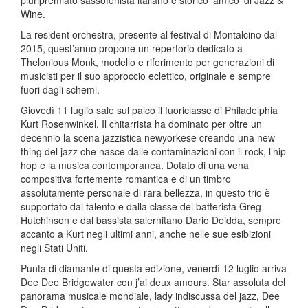
pluripremiato sassofonista italiano e storico ‘amico’ di Jazz &
Wine.
La resident orchestra, presente al festival di Montalcino dal
2015, quest’anno propone un repertorio dedicato a
Thelonious Monk, modello e riferimento per generazioni di
musicisti per il suo approccio eclettico, originale e sempre
fuori dagli schemi.
Giovedì 11 luglio sale sul palco il fuoriclasse di Philadelphia
Kurt Rosenwinkel. Il chitarrista ha dominato per oltre un
decennio la scena jazzistica newyorkese creando una new
thing del jazz che nasce dalle contaminazioni con il rock, l’hip
hop e la musica contemporanea. Dotato di una vena
compositiva fortemente romantica e di un timbro
assolutamente personale di rara bellezza, in questo trio è
supportato dal talento e dalla classe del batterista Greg
Hutchinson e dal bassista salernitano Dario Deidda, sempre
accanto a Kurt negli ultimi anni, anche nelle sue esibizioni
negli Stati Uniti.
Punta di diamante di questa edizione, venerdì 12 luglio arriva
Dee Dee Bridgewater con j’ai deux amours. Star assoluta del
panorama musicale mondiale, lady indiscussa del jazz, Dee