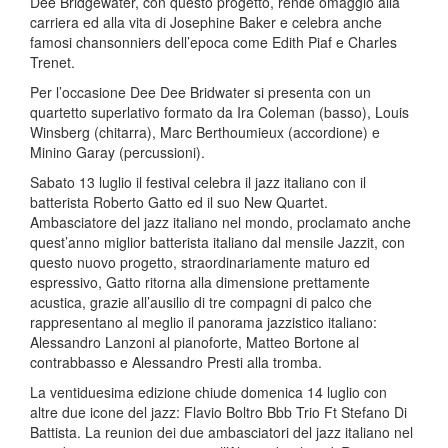
Dee Bridgewater, con questo progetto, rende omaggio alla
carriera ed alla vita di Josephine Baker e celebra anche
famosi chansonniers dell’epoca come Edith Piaf e Charles
Trenet.
Per l’occasione Dee Dee Bridwater si presenta con un
quartetto superlativo formato da Ira Coleman (basso), Louis
Winsberg (chitarra), Marc Berthoumieux (accordione) e
Minino Garay (percussioni).
Sabato 13 luglio il festival celebra il jazz italiano con il
batterista Roberto Gatto ed il suo New Quartet.
Ambasciatore del jazz italiano nel mondo, proclamato anche
quest’anno miglior batterista italiano dal mensile Jazzit, con
questo nuovo progetto, straordinariamente maturo ed
espressivo, Gatto ritorna alla dimensione prettamente
acustica, grazie all’ausilio di tre compagni di palco che
rappresentano al meglio il panorama jazzistico italiano:
Alessandro Lanzoni al pianoforte, Matteo Bortone al
contrabbasso e Alessandro Presti alla tromba.
La ventiduesima edizione chiude domenica 14 luglio con
altre due icone del jazz: Flavio Boltro Bbb Trio Ft Stefano Di
Battista. La reunion dei due ambasciatori del jazz italiano nel