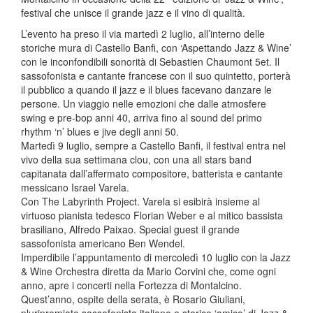
festival che unisce il grande jazz e il vino di qualità.
L’evento ha preso il via martedì 2 luglio, all’interno delle
storiche mura di Castello Banfi, con ‘Aspettando Jazz & Wine’
con le inconfondibili sonorità di Sebastien Chaumont 5et. Il
sassofonista e cantante francese con il suo quintetto, porterà
il pubblico a quando il jazz e il blues facevano danzare le
persone. Un viaggio nelle emozioni che dalle atmosfere
swing e pre-bop anni 40, arriva fino al sound del primo
rhythm ‘n’ blues e jive degli anni 50.
Martedì 9 luglio, sempre a Castello Banfi, il festival entra nel
vivo della sua settimana clou, con una all stars band
capitanata dall’affermato compositore, batterista e cantante
messicano Israel Varela.
Con The Labyrinth Project. Varela si esibirà insieme al
virtuoso pianista tedesco Florian Weber e al mitico bassista
brasiliano, Alfredo Paixao. Special guest il grande
sassofonista americano Ben Wendel.
Imperdibile l’appuntamento di mercoledì 10 luglio con la Jazz
& Wine Orchestra diretta da Mario Corvini che, come ogni
anno, apre i concerti nella Fortezza di Montalcino.
Quest’anno, ospite della serata, è Rosario Giuliani,