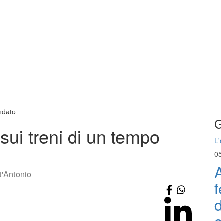
andato
G
 sui treni di un tempo
L'
0
A
t'Antonio
f
d