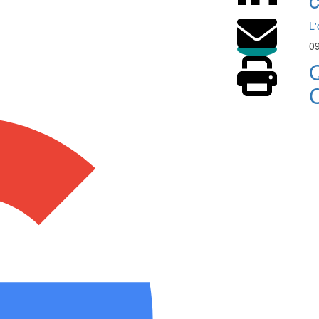
L'
09
Q