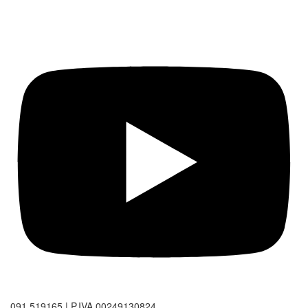
091.519165 | P.IVA 00249130824