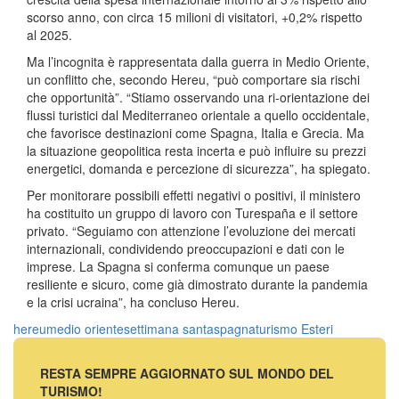
scorso anno, con circa 15 milioni di visitatori, +0,2% rispetto
al 2025.
Ma l’incognita è rappresentata dalla guerra in Medio Oriente,
un conflitto che, secondo Hereu, “può comportare sia rischi
che opportunità”. “Stiamo osservando una ri-orientazione dei
flussi turistici dal Mediterraneo orientale a quello occidentale,
che favorisce destinazioni come Spagna, Italia e Grecia. Ma
la situazione geopolitica resta incerta e può influire su prezzi
energetici, domanda e percezione di sicurezza”, ha spiegato.
Per monitorare possibili effetti negativi o positivi, il ministero
ha costituito un gruppo di lavoro con Turespaña e il settore
privato. “Seguiamo con attenzione l’evoluzione dei mercati
internazionali, condividendo preoccupazioni e dati con le
imprese. La Spagna si conferma comunque un paese
resiliente e sicuro, come già dimostrato durante la pandemia
e la crisi ucraina”, ha concluso Hereu.
hereu
medio oriente
settimana santa
spagna
turismo
Esteri
RESTA SEMPRE AGGIORNATO SUL MONDO DEL
TURISMO!