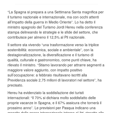
“La Spagna si prepara a una Settimana Santa magnifica per
il turismo nazionale e internazionale, ma con occhi attenti
all’impatto della guerra in Medio Oriente”. Lo ha detto il
ministro spagnolo del Turismo Jordi Hereu nella conferenza
stampa delineando le strategie e le sfide del settore, che
contribuisce per almeno il 12,5% al Pil nazionale.
Il settore sta vivendo “una trasformazione verso la triplice
sostenibilità: economica, sociale e ambientale”, con la
destagionalizzazione, la diversificazione e il turismo di
qualità, culturale e gastronomico, come punti chiave, ha
rilevato il ministro. “Stiamo lavorando per attrarre segmenti a
maggiore valore aggiunto, con impatto positivo
sull’occupazione: a febbraio risultavano iscritti alla
Previdenza sociale 2,75 milioni di lavoratori nel settore”, ha
precisato.
Hereu ha evidenziato la soddisfazione dei turisti
internazionali: “Il 70% si dichiara molto soddisfatto delle
proprie vacanze in Spagna, e il 67% assicura che tornerà il
prossimo anno”. Le previsioni per Pasqua indicano una
crescita della spesa internazionale intorno al 3% rispetto allo