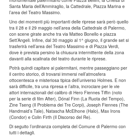
monumentale palermitano come Piazza Bellini, la Chiesa di
Santa Maria dell’Ammiraglio, la Cattedrale, Piazza Marina e
l’area del Teatro Massimo.
Uno dei momenti più importanti delle riprese sarà però quello
tra il 28 e il 29 maggio nell’area della Cattedrale di Palermo,
con scene girate anche tra via Matteo Bonello e piazza
Sett’Angeli. Infine, dal 30 maggio al 1^ giugno, il grande set si
trasferirà nell’area del Teatro Massimo e di Piazza Verdi,
dove è prevista persino la chiusura intermittente della zona
davanti alla scalinata del teatro durante le riprese.
Potrà quindi capitare ai palermitani, mentre passeggiano per
il centro storico, di trovarsi immersi nell’atmosfera
ottocentesca e misteriosa tipica dell’universo Holmes. E non
sarà difficile, tra una ripresa e l’altra, incrociare per le vie
attori internazionali del calibro di Hero Fiennes Tiffin (noto
per la serie di film After), Dónal Finn (La Ruota del Tempo),
Zine Tseng (Il Problema dei Tre Corpi), Joseph Fiennes (The
Handmaid’s Tale), Natascha McElhone (Halo), Max Irons
(Condor) e Colin Firth (Il Discorso del Re).
Di seguito l’ordinanza completa del Comune di Palermo con
tutti i dettagli.