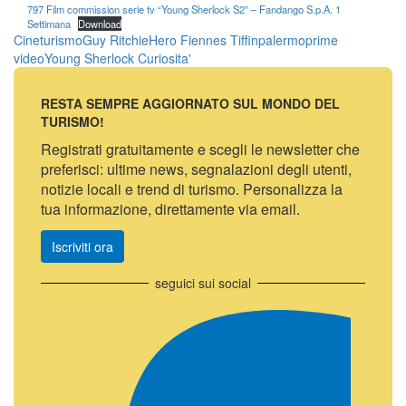
797 Film commission serie tv “Young Sherlock S2” – Fandango S.p.A. 1
Settimana
Download
Cineturismo
Guy Ritchie
Hero Fiennes Tiffin
palermo
prime
video
Young Sherlock
Curiosita'
RESTA SEMPRE AGGIORNATO SUL MONDO DEL
TURISMO!
Registrati gratuitamente e scegli le newsletter che
preferisci: ultime news, segnalazioni degli utenti,
notizie locali e trend di turismo. Personalizza la
tua informazione, direttamente via email.
Iscriviti ora
seguici sui social