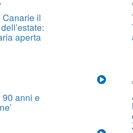
0
 Canarie il
dell’estate:
’aria aperta
a 90 anni e
ne’