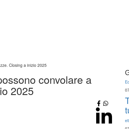
zze. Closing a inizio 2025
G
 possono convolare a
Ed
zio 2025
0
T
t
et
0