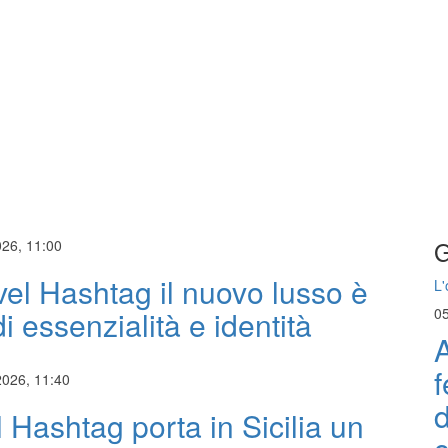
G
026, 11:00
vel Hashtag il nuovo lusso è
L'
di essenzialità e identità
0
A
f
2026, 11:40
d
l Hashtag porta in Sicilia un